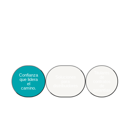
Titulares
Confianza
Soluciones
de
que lidera
para
contratos
el
distribuidores
de
camino.
garantías