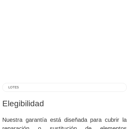
Garanti
PLUS
Lotes
Nuestra garantía extendida dirigida para
negocios informales de compra y venta de
vehículos seminuevos.
LOTES
Elegibi
lidad
Nuestra garantía está diseñada para cubrir la
reparación o sustitución de elementos